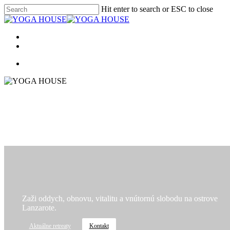
Skip
Hit enter to search or ESC to close
to
Close
main
Search
content
Menu
facebook
instagram
Menu
Zaži oddych, obnovu, vitalitu a vnútornú slobodu na ostrove
Lanzarote.
Aktuálne retreaty
Kontakt