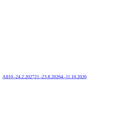
2026
Aktuálne retreaty
Filter
All
10.-24.2.2027
21.-23.8.2026
4.-11.10.2026